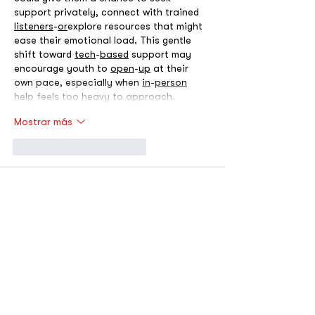
support privately, connect with trained 
listeners
-
or
explore resources that might 
ease their emotional load. This gentle 
shift toward 
tech
-
based
 support may 
encourage youth to 
open
-
up
 at their 
own pace, especially when 
in
-
person
help feels too heavy to approach.
Mostrar más
Me gusta
Reaccionar
toootaa1210
31 ene
Detailed and practical, this guide 
explains concrete rebar in a way that 
feels approachable without 
oversimplifying. The step by step clarity 
is especially useful for readers new to 
the subject. I recently came across a 
construction related explanation on 