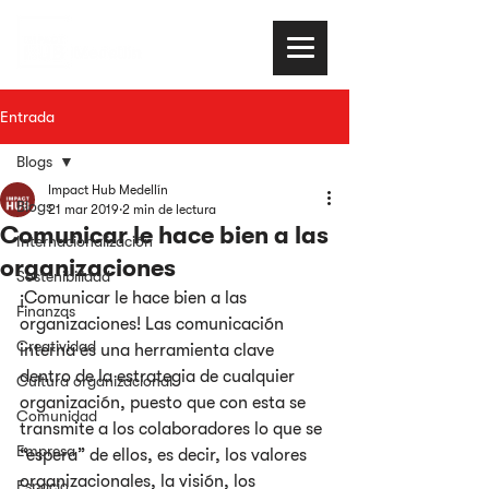
Entrada
Blogs
Impact Hub Medellín
Blogs
21 mar 2019
2 min de lectura
Comunicar le hace bien a las
Internacionalización
organizaciones
Sostenibilidad
¡Comunicar le hace bien a las 
Finanzas
organizaciones! Las comunicación 
Creatividad
interna es una herramienta clave 
dentro de la estrategia de cualquier 
Cultura organizacional
organización, puesto que con esta se 
Comunidad
transmite a los colaboradores lo que se 
Empresa
“espera” de ellos, es decir, los valores 
organizacionales, la visión, los 
Espacio