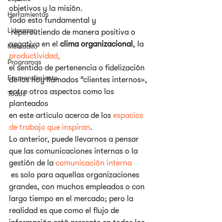
objetivos y la misión.
Herramientas
Todo esto fundamental y 
Liderazgo
 repercutiendo de manera positiva o 
negativa en el 
clima organizacional
, la 
Mercadeo
productividad, 
Programas
el sentido de pertenencia o fidelización 
Emprendimiento
de los hoy llamados “clientes internos», 
entre otros aspectos como los 
Todos
planteados 
en este artículo acerca de los 
espacios 
de trabajo que inspiran
. ‎
Lo anterior, puede llevarnos a pensar 
que las comunicaciones internas o la 
gestión de la 
comunicación interna
 es solo para aquellas organizaciones 
grandes, con muchos empleados o con 
largo tiempo en el mercado; pero la 
realidad es que como el flujo de 