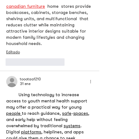
canadian furniture
  home  stores provide 
bookcases, cabinets, storage benches, 
shelving units, and multifunctional  that 
reduces clutter while maintaining 
attractive interior designs suitable for 
modern family lifestyles and changing 
household needs.
Editado
Me gusta
Reaccionar
toootaa1210
31 ene
	Using technology to increase 
access to youth mental health support 
may offer a practical way for young 
people
to reach guidance, 
safe
-
spaces
, 
and early help without feeling 
overwhelmed by traditional 
systems
. 
Digital 
platforms
, helplines, and apps 
could give them a chance to seek 