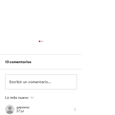
13 comentarios
Product Market 
¿Por qué es importante
Escribir un comentario...
un enfoque de género
dentro de las
organizaciones?
Lo más nuevo
gepowax
27 jul