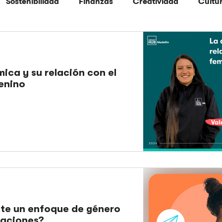
Sostenibilidad
Finanzas
Creatividad
Cultu
Espacio
Herramientas
Liderazgo
Mercadeo
ca y su relación con el
enino
nte un enfoque de género
zaciones?