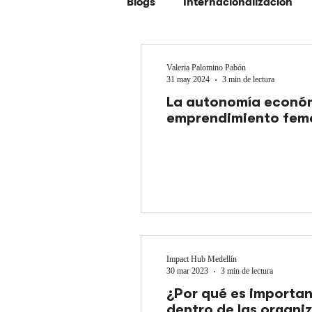
Blogs
Internacionalización
Comunidad
Empresa
Valeria Palomino Pabón
31 may 2024
3 min de lectura
La autonomía económi
Emprendimiento
Todos
emprendimiento fem
Impact Hub Medellín
30 mar 2023
3 min de lectura
¿Por qué es importa
dentro de las organi