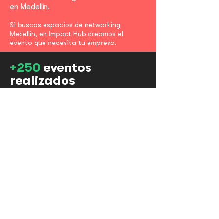
en Medellín.
Si busc
as espacios de networking
Medellín, en Impact Hub creamos el
evento que necesita tu empresa.
+250
eventos
realizados
de networking
Relacionados con el
emprendimiento
en
temas de
innovación, sostenibilidad, la
tecnología y la creatividad
.
¡Vive la experiencia de ser parte de la
comunidad Impact Hub por medio de
nuestro ciclo de eventos!