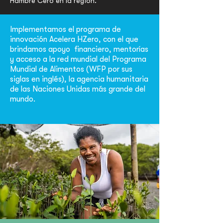
Hambre Cero en la región.
Implementamos el programa de
innovación Acelera HZero, con el que
brindamos apoyo financiero, mentorías
y acceso a la red mundial del Programa
Mundial de Alimentos (WFP por sus
siglas en inglés), la agencia humanitaria
de las Naciones Unidas más grande del
mundo.