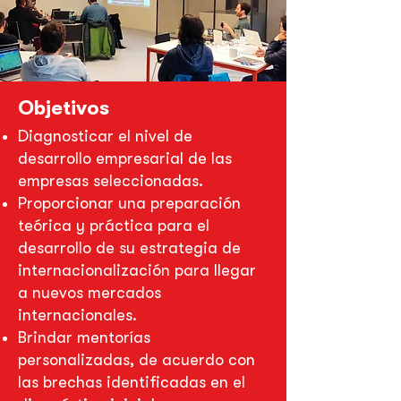
Objetivos
Diagnosticar el nivel de
desarrollo empresarial de las
empresas seleccionadas.
Proporcionar una preparación
teórica y práctica para el
desarrollo de su estrategia de
internacionalización para llegar
a nuevos mercados
internacionales.
Brindar mentorías
personalizadas, de acuerdo con
las brechas identificadas en el