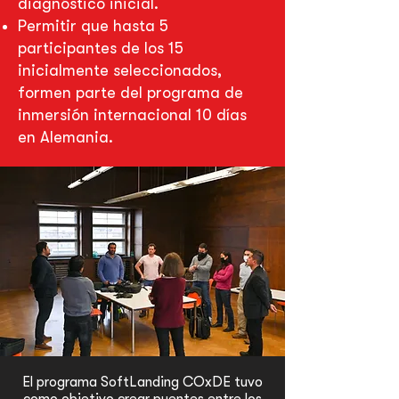
diagnóstico inicial.
Permitir que hasta 5
participantes de los 15
inicialmente seleccionados,
formen parte del programa de
inmersión internacional 10 días
en Alemania.
El programa SoftLanding COxDE tuvo