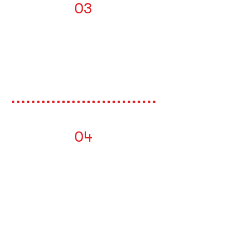
03
Estar legalmente constituida
y contar con una operación
y/o con domicilio en
Colombia.
04
Contar con un producto o
servicio probado y validado
en el mercado con ventas
demostrables (TRL 8 ó 9 y/o
en un CRL 7, 8 ó 9).