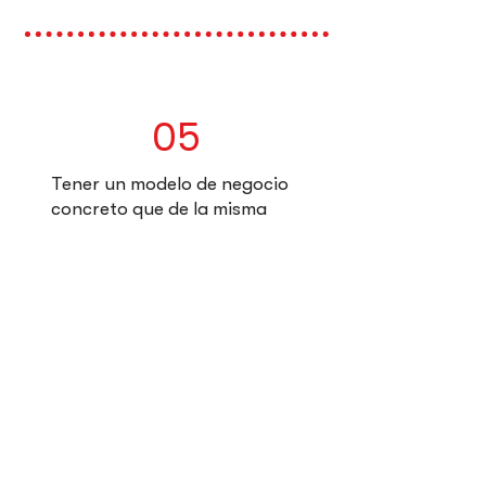
05
Tener un modelo de negocio
concreto que de la misma
manera resuelva el problema
claramente identificado.
06
Tener un equipo de trabajo
con la capacidad técnica y
también la ejecución para