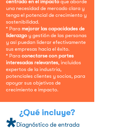
centrado en el impacto
que aborde
una necesidad de mercado clara y
tenga el potencial de crecimiento y
sostenibilidad.
* Para
mejorar las capacidades de
liderazgo
y gestión de las personas
y así puedan liderar efectivamente
sus empresas hacia el éxito.
* Para
conectarse con partes
interesadas relevantes
, incluidos
expertos de la industria,
potenciales clientes y socios, para
apoyar sus objetivos de
crecimiento e impacto.
¿Qué incluye?
*
Diagnóstico de entrada