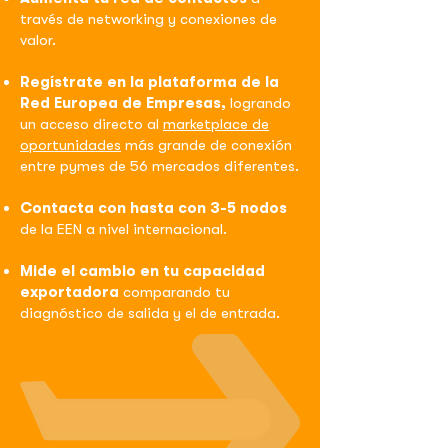
través de networking y conexiones de
valor.
Regístrate en la plataforma de la
Red Europea de Empresas,
logrando
un acceso directo al
marketplace de
oportunidades
más grande de conexión
entre pymes de 56 mercados diferentes.
Contacta con hasta con 3-5 nodos
de la EEN a nivel internacional.
Mide el cambio en tu capacidad
exportadora
comparando tu
diagnóstico de salida y el de entrada.