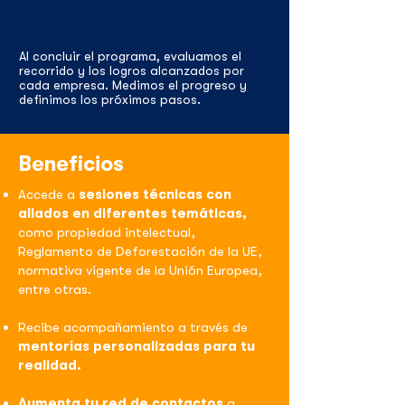
Al concluir el programa, evaluamos el
recorrido y los logros alcanzados por
cada empresa. Medimos el progreso y
definimos los próximos pasos.
Beneficios
Accede a
sesiones técnicas con
aliados en diferentes temáticas,
como propiedad intelectual,
Reglamento de Deforestación de la UE,
normativa vigente de la Unión Europea,
entre otras.
Recibe acompañamiento a través de
mentorías personalizadas para tu
realidad.
Aumenta tu red de contactos
a