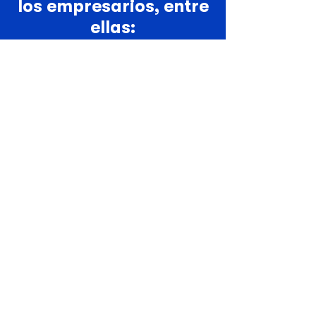
los empresarios, entre
ellas:
El Reglamento (UE) 1169/2011 sobre
etiquetado de alimentos.
El Reglamento (CE) 852/2004 sobre
higiene de productos alimenticios y el
Reglamento (UE) 2015/2283 sobre
nuevos alimentos.
Reglamento de Protección de Datos
(GDPR)
2016/67.
Directiva de Privacidad Electrónica
2002/58/CE.
Ley de Servicios Digitales (DSA)
2022/2475.
Reglamento de Ejecución (UE)