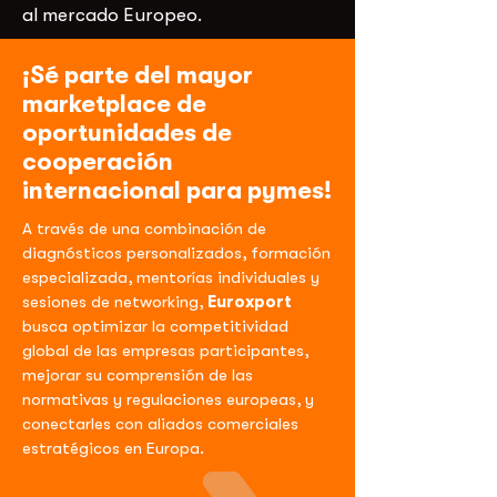
al mercado Europeo.
¡Sé parte del mayor
marketplace de
oportunidades de
cooperación
internacional para pymes!
A través de una combinación de
diagnósticos personalizados, formación
especializada, mentorías individuales y
sesiones de networking,
Euroxport
busca optimizar la competitividad
global de las empresas participantes,
mejorar su comprensión de las
normativas y regulaciones europeas, y
conectarles con aliados comerciales
estratégicos en Europa.